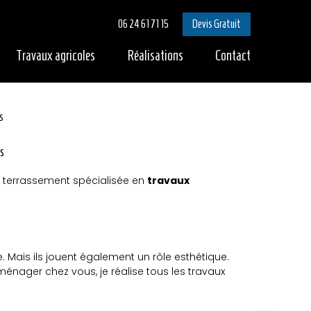
06 24 61 71 15
Devis Gratuit
Travaux agricoles
Réalisations
Contact
s
ns
de terrassement spécialisée en
travaux
e. Mais ils jouent également un rôle esthétique.
énager chez vous, je réalise tous les travaux