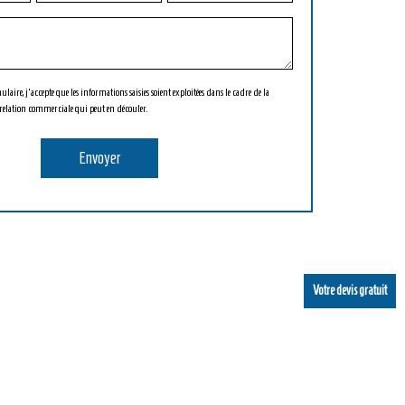
aire, j'accepte que les informations saisies soient exploitées dans le cadre de la
relation commerciale qui peut en découler.
Votre devis gratuit