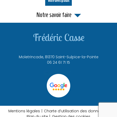
Votre devis gratuit
Notre savoir faire
Moletrincade,
81370
Saint-Sulpice-la-Pointe
06 24 61 71 15
Mentions légales
Charte d’utilisation des données
recapt
Plan du site
Gestion des cookies